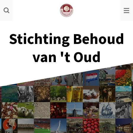
Ga
direct
naar
de
Stichting Behoud
hoofdinhoud
van 't Oud