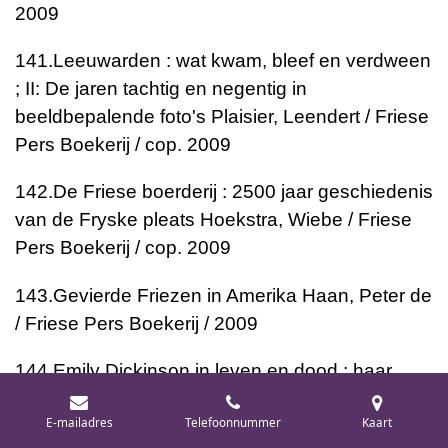
2009
141.
Leeuwarden : wat kwam, bleef en verdween
; II: De jaren tachtig en negentig in
beeldbepalende foto's
Plaisier, Leendert / Friese
Pers Boekerij / cop. 2009
142.
De Friese boerderij : 2500 jaar geschiedenis
van de Fryske pleats
Hoekstra, Wiebe / Friese
Pers Boekerij / cop. 2009
143.
Gevierde Friezen in Amerika
Haan, Peter de
/ Friese Pers Boekerij / 2009
144.
Emily Dickinson in leven en dood : haar
liefdes, haar werk en haar nawerking
Breuker,
E-mailadres
Telefoonnummer
Kaart
Philippus / Friese Pers Boekerij / 2009