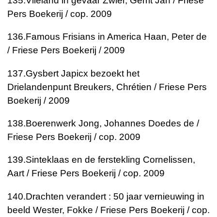
135.
Vlieland in gevaar
Zwier, Gerrit Jan / Friese
Pers Boekerij / cop. 2009
136.
Famous Frisians in America
Haan, Peter de
/ Friese Pers Boekerij / 2009
137.
Gysbert Japicx bezoekt het
Drielandenpunt
Breukers, Chrétien / Friese Pers
Boekerij / 2009
138.
Boerenwerk
Jong, Johannes Doedes de /
Friese Pers Boekerij / cop. 2009
139.
Sinteklaas en de ferstekling
Cornelissen,
Aart / Friese Pers Boekerij / cop. 2009
140.
Drachten verandert : 50 jaar vernieuwing in
beeld
Wester, Fokke / Friese Pers Boekerij / cop.