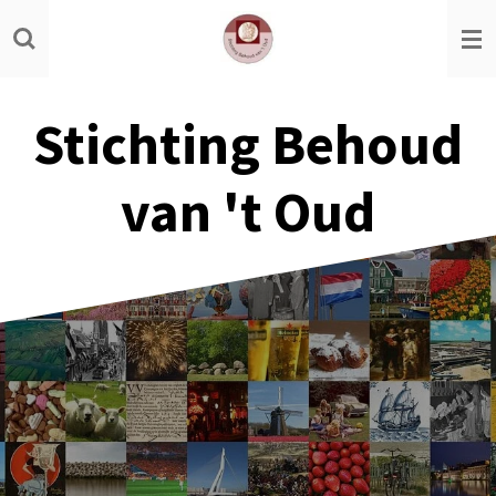
Ga
direct
naar
de
Stichting Behoud
hoofdinhoud
van 't Oud