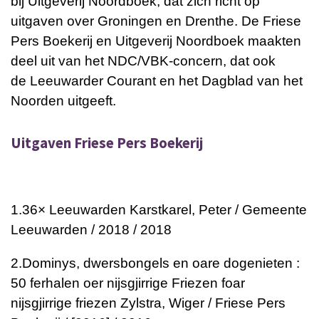
bij
Uitgeverij Noordboek, dat zich richt op
uitgaven over
Groningen
en
Drenthe. De Friese
Pers Boekerij en Uitgeverij Noordboek maakten
deel uit van het
NDC/VBK-concern, dat ook
de
Leeuwarder Courant
en het
Dagblad van het
Noorden
uitgeeft.
Uitgaven Friese Pers Boekerij
1.
36× Leeuwarden
Karstkarel, Peter / Gemeente
Leeuwarden / 2018 / 2018
2.
Dominys, dwersbongels en oare dogenieten :
50 ferhalen oer nijsgjirrige Friezen foar
nijsgjirrige friezen
Zylstra, Wiger / Friese Pers