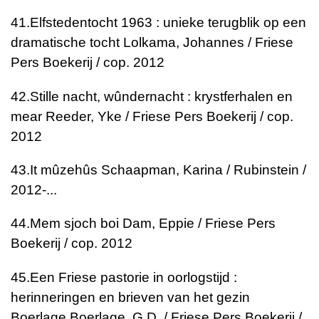
41.
Elfstedentocht 1963 : unieke terugblik op een
dramatische tocht
Lolkama, Johannes / Friese
Pers Boekerij / cop. 2012
42.
Stille nacht, wûndernacht : krystferhalen en
mear
Reeder, Yke / Friese Pers Boekerij / cop.
2012
43.
It mûzehûs
Schaapman, Karina / Rubinstein /
2012-...
44.
Mem sjoch boi
Dam, Eppie / Friese Pers
Boekerij / cop. 2012
45.
Een Friese pastorie in oorlogstijd :
herinneringen en brieven van het gezin
Boerlage
Boerlage, G.D. / Friese Pers Boekerij /