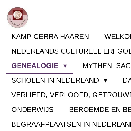
Ga
direct
naar
KAMP GERRA HAAREN
WELK
de
NEDERLANDS CULTUREEL ERFGO
hoofdinhoud
GENEALOGIE
MYTHEN, SA
SCHOLEN IN NEDERLAND
D
VERLIEFD, VERLOOFD, GETROUW
ONDERWIJS
BEROEMDE EN B
BEGRAAFPLAATSEN IN NEDERLA