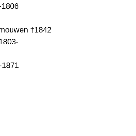
-1806
ermouwen †1842
 1803-
1-1871