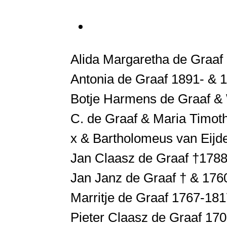
Alida Margaretha de Graaf
Antonia de Graaf 1891- & 
Botje Harmens de Graaf & 
C. de Graaf & Maria Timo
x & Bartholomeus van Eijd
Jan Claasz de Graaf †178
Jan Janz de Graaf † & 176
Marritje de Graaf 1767-18
Pieter Claasz de Graaf 170