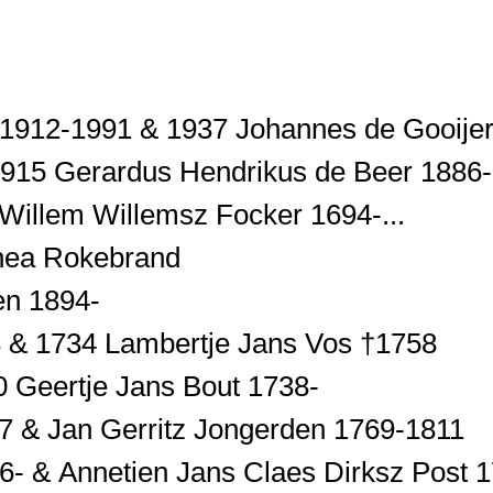
 1912-1991 & 1937 Johannes de Gooijer 
1915 Gerardus Hendrikus de Beer 1886-.
Willem Willemsz Focker 1694-...
thea Rokebrand
en 1894-
8 & 1734 Lambertje Jans Vos †1758
0 Geertje Jans Bout 1738-
17 & Jan Gerritz Jongerden 1769-1811
6- & Annetien Jans Claes Dirksz Post 