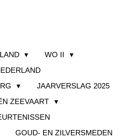
RLAND
WO II
NEDERLAND
ORG
JAARVERSLAG 2025
ËN ZEEVAART
EURTENISSEN
GOUD- EN ZILVERSMEDEN