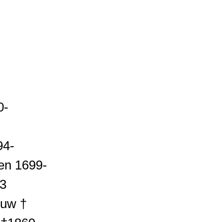
0-
94-
en 1699-
33
euw †