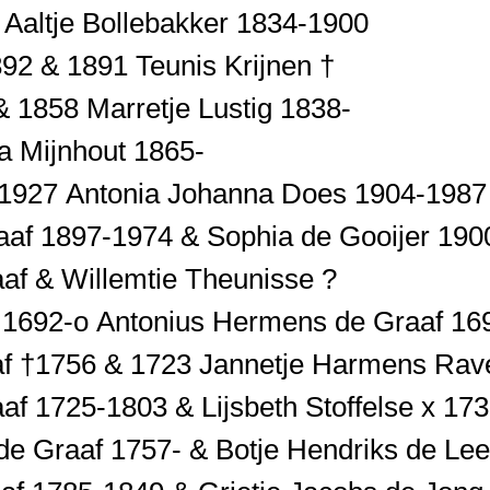
 Aaltje Bollebakker 1834-1900
92 & 1891 Teunis Krijnen †
& 1858 Marretje Lustig 1838-
a Mijnhout 1865-
 1927 Antonia Johanna Does 1904-1987
af 1897-1974 & Sophia de Gooijer 190
f & Willemtie Theunisse ?
 1692-o Antonius Hermens de Graaf 16
f †1756 & 1723 Jannetje Harmens Rav
 1725-1803 & Lijsbeth Stoffelse x 17
e Graaf 1757- & Botje Hendriks de Le