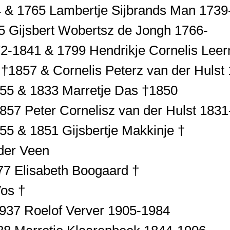
4 & 1765 Lambertje Sijbrands Man 1739
5 Gijsbert Wobertsz de Jongh 1766-
72-1841 & 1799 Hendrikje Cornelis Le
 †1857 & Cornelis Peterz van der Hulst
55 & 1833 Marretje Das †1850
857 Peter Cornelisz van der Hulst 183
55 & 1851 Gijsbertje Makkinje †
 der Veen
77 Elisabeth Boogaard †
Vos †
1937 Roelof Verver 1905-1984