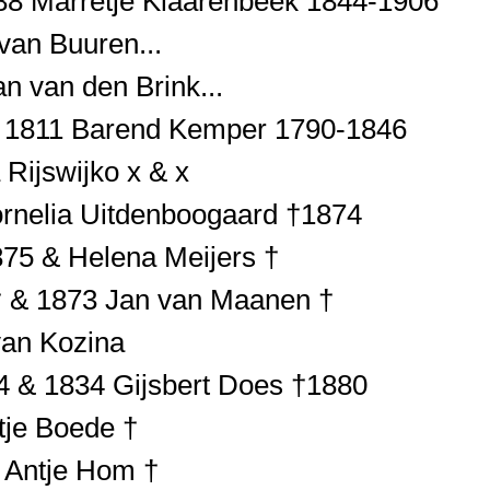
88 Marretje Klaarenbeek 1844-1906
van Buuren...
n van den Brink...
 & 1811 Barend Kemper 1790-1846
Rijswijko x & x
ornelia Uitdenboogaard †1874
75 & Helena Meijers †
† & 1873 Jan van Maanen †
van Kozina
4 & 1834 Gijsbert Does †1880
tje Boede †
 Antje Hom †