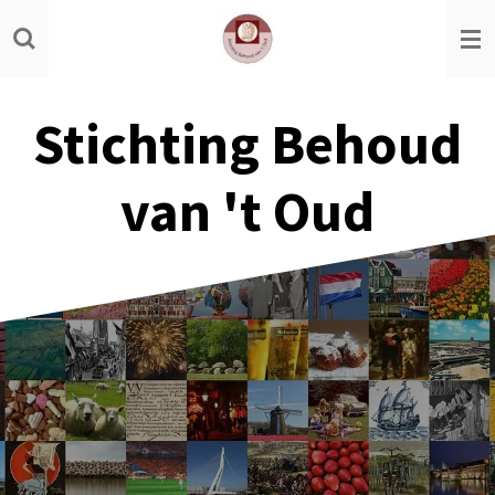
Ga
direct
naar
de
Stichting Behoud
hoofdinhoud
van 't Oud