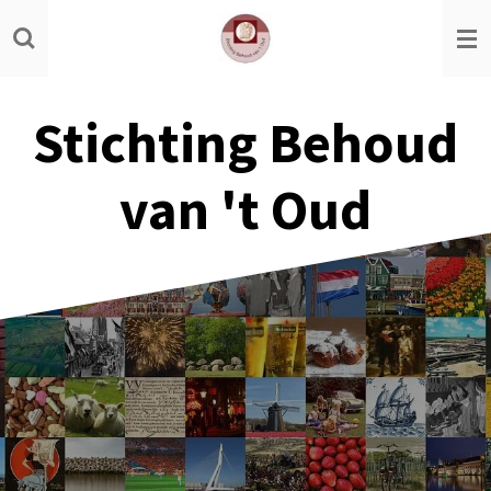
Ga
direct
naar
de
Stichting Behoud
hoofdinhoud
van 't Oud