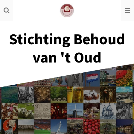
Ga
direct
naar
de
Stichting Behoud
hoofdinhoud
van 't Oud