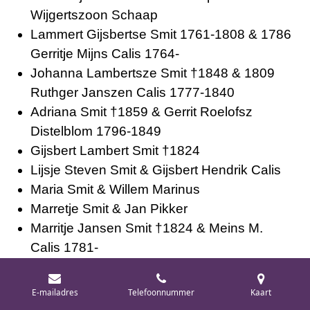
Wijgertszoon Schaap
Lammert Gijsbertse Smit 1761-1808 & 1786
Gerritje Mijns Calis 1764-
Johanna Lambertsze Smit †1848 & 1809
Ruthger Janszen Calis 1777-1840
Adriana Smit †1859 & Gerrit Roelofsz
Distelblom 1796-1849
Gijsbert Lambert Smit †1824
Lijsje Steven Smit & Gijsbert Hendrik Calis
Maria Smit & Willem Marinus
Marretje Smit & Jan Pikker
Marritje Jansen Smit †1824 & Meins M.
Calis 1781-
Nicolaas Smit & 1900 Cornelia Catharina
Meijning 1876-
E-mailadres
Telefoonnummer
Kaart
Nicolada Johanna Smit & Nicolaas Antonius