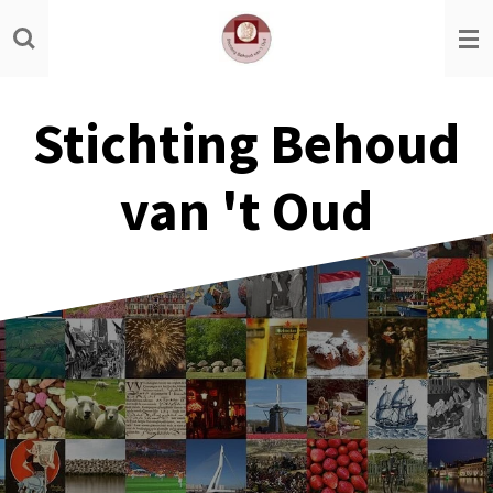
Ga
direct
naar
de
Stichting Behoud
hoofdinhoud
van 't Oud