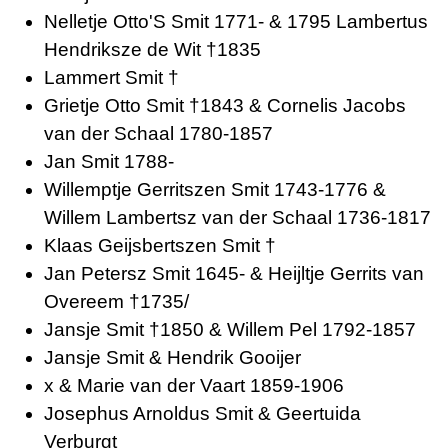
Nelletje Otto'S Smit 1771- & 1795 Lambertus
Hendriksze de Wit †1835
Lammert Smit †
Grietje Otto Smit †1843 & Cornelis Jacobs
van der Schaal 1780-1857
Jan Smit 1788-
Willemptje Gerritszen Smit 1743-1776 &
Willem Lambertsz van der Schaal 1736-1817
Klaas Geijsbertszen Smit †
Jan Petersz Smit 1645- & Heijltje Gerrits van
Overeem †1735/
Jansje Smit †1850 & Willem Pel 1792-1857
Jansje Smit & Hendrik Gooijer
x & Marie van der Vaart 1859-1906
Josephus Arnoldus Smit & Geertuida
Verburgt