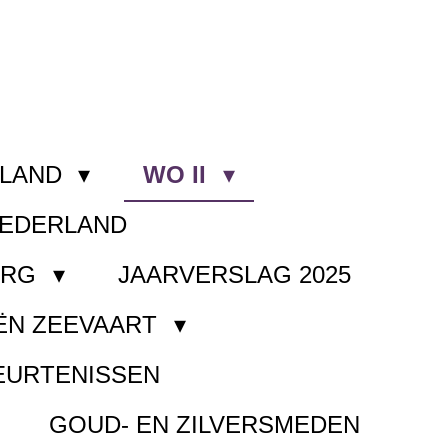
RLAND
WO II
NEDERLAND
ORG
JAARVERSLAG 2025
ËN ZEEVAART
EURTENISSEN
GOUD- EN ZILVERSMEDEN