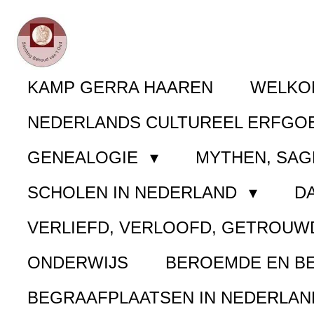
Ga
direct
naar
KAMP GERRA HAAREN
WELK
de
NEDERLANDS CULTUREEL ERFGO
hoofdinhoud
GENEALOGIE
MYTHEN, SAG
SCHOLEN IN NEDERLAND
D
VERLIEFD, VERLOOFD, GETROUW
ONDERWIJS
BEROEMDE EN B
BEGRAAFPLAATSEN IN NEDERLA