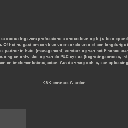
nze opdrachtgevers professionele ondersteuning bij uiteenlopend
 Of het nu gaat om een klus voor enkele uren of een langdurige i
nce partner in huis, (management) versterking van het Finance tea
euning en ontwikkeling van de P&C cyclus (begrotingsproces, infor
sen en implementatietrajecten. Wat de vraag ook is, een oplossing
K&K partners Wierden