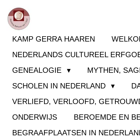
Ga
direct
naar
KAMP GERRA HAAREN
WELK
de
NEDERLANDS CULTUREEL ERFGO
hoofdinhoud
GENEALOGIE
MYTHEN, SAG
SCHOLEN IN NEDERLAND
D
VERLIEFD, VERLOOFD, GETROUW
ONDERWIJS
BEROEMDE EN B
BEGRAAFPLAATSEN IN NEDERLA