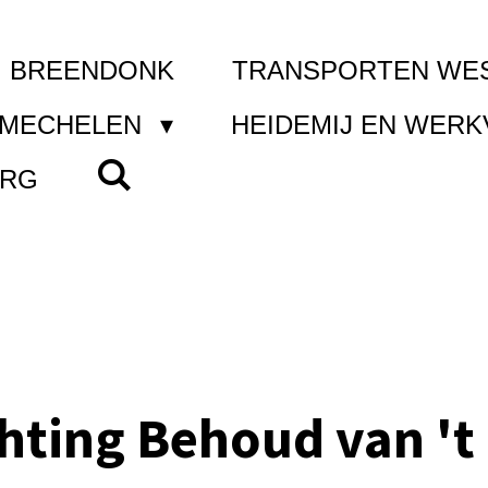
I BREENDONK
TRANSPORTEN WE
 MECHELEN
HEIDEMIJ EN WER
ERG
chting Behoud van 't