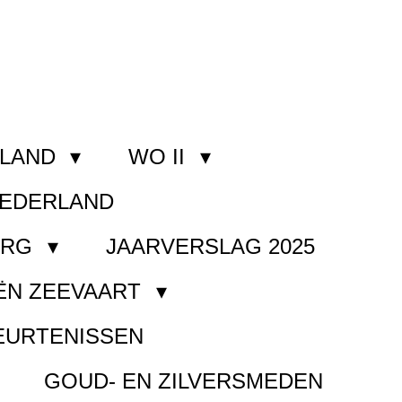
RLAND
WO II
NEDERLAND
ORG
JAARVERSLAG 2025
ËN ZEEVAART
EURTENISSEN
GOUD- EN ZILVERSMEDEN