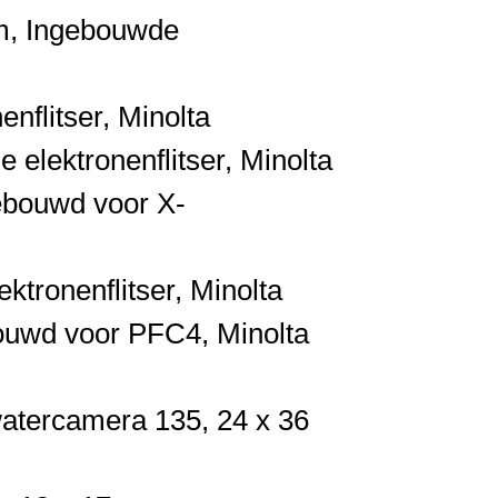
m,
Ingebouwde
enflitser,
Minolta
 elektronenflitser,
Minolta
ebouwd voor X-
ktronenflitser,
Minolta
ouwd voor PFC4,
Minolta
rwatercamera
135,
24 x 36