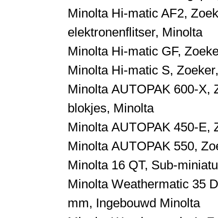
Minolta
Hi-matic AF2,
Zoek
elektronenflitser,
Minolta
Minolta
Hi-matic GF,
Zoek
Minolta
Hi-matic S,
Zoeker
Minolta
AUTOPAK 600-X,
blokjes,
Minolta
Minolta
AUTOPAK 450-E,
Minolta
AUTOPAK 550,
Zo
Minolta
16 QT,
Sub-miniat
Minolta
Weathermatic 35 
mm,
Ingebouwd
Minolta