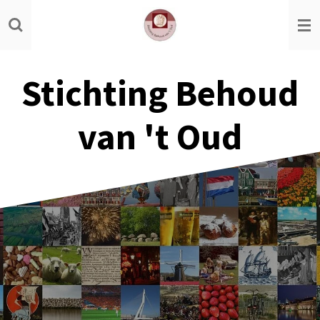
Ga
direct
naar
de
Stichting Behoud
hoofdinhoud
van 't Oud