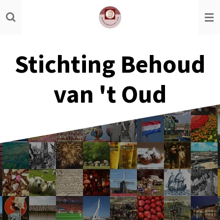
Ga
direct
naar
de
Stichting Behoud
hoofdinhoud
van 't Oud