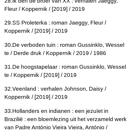
28.
Ik ben de broer van XX : verhalen
Jaeggy,
Fleur / Koppernik / [2019] / 2019
29.
SS Proleterka : roman
Jaeggy, Fleur /
Koppernik / [2019] / 2019
30.
De verboden tuin : roman
Gussinklo, Wessel
te / Derde druk / Koppernik / 2019 / 1986
31.
De hoogstapelaar : roman
Gussinklo, Wessel
te / Koppernik / [2019] / 2019
32.
Veenland : verhalen
Johnson, Daisy /
Koppernik / [2019] / 2019
33.
Hollanders en indianen : een jezuïet in
Brazilië : een bloemlezing uit het verzameld werk
van Padre António Vieira
Vieira, António /