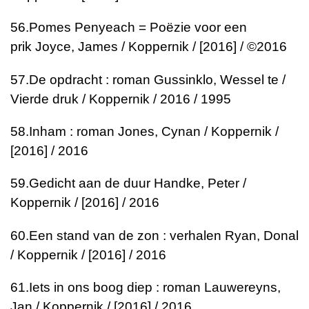
56.
Pomes Penyeach = Poëzie voor een
prik
Joyce, James / Koppernik / [2016] / ©2016
57.
De opdracht : roman
Gussinklo, Wessel te /
Vierde druk / Koppernik / 2016 / 1995
58.
Inham : roman
Jones, Cynan / Koppernik /
[2016] / 2016
59.
Gedicht aan de duur
Handke, Peter /
Koppernik / [2016] / 2016
60.
Een stand van de zon : verhalen
Ryan, Donal
/ Koppernik / [2016] / 2016
61.
Iets in ons boog diep : roman
Lauwereyns,
Jan / Koppernik / [2016] / 2016