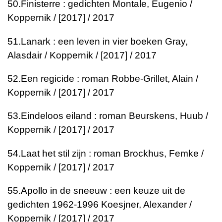
50.
Finisterre : gedichten
Montale, Eugenio /
Koppernik / [2017] / 2017
51.
Lanark : een leven in vier boeken
Gray,
Alasdair / Koppernik / [2017] / 2017
52.
Een regicide : roman
Robbe-Grillet, Alain /
Koppernik / [2017] / 2017
53.
Eindeloos eiland : roman
Beurskens, Huub /
Koppernik / [2017] / 2017
54.
Laat het stil zijn : roman
Brockhus, Femke /
Koppernik / [2017] / 2017
55.
Apollo in de sneeuw : een keuze uit de
gedichten 1962-1996
Koesjner, Alexander /
Koppernik / [2017] / 2017