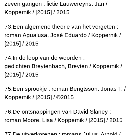
zeven gangen : fictie
Lauwereyns, Jan /
Koppernik / [2015] / 2015
73.
Een algemene theorie van het vergeten :
roman
Agualusa, José Eduardo / Koppernik /
[2015] / 2015
74.
In de loop van de woorden :
gedichten
Breytenbach, Breyten / Koppernik /
[2015] / 2015
75.
Een sprookje : roman
Bengtsson, Jonas T. /
Koppernik / [2015] / ©2015
76.
De ontsnappingen van David Slaney :
roman
Moore, Lisa / Koppernik / [2015] / 2015
77.
De uitverkorenen : romans
Julius, Arnold /