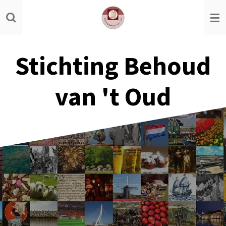
Ga
direct
naar
de
Stichting Behoud
hoofdinhoud
van 't Oud