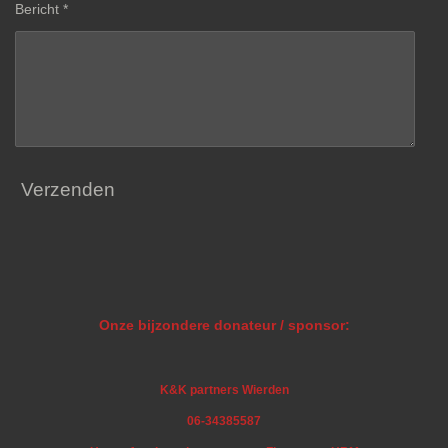
Bericht *
Verzenden
Onze bijzondere donateur / sponsor:
K&K partners Wierden
06-34385587