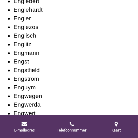
Englebert
Englehardt
Engler
Englezos
Englisch
Englitz
Engmann
Engst
Engstfield
Engstrom
Enguym
Engwegen
Engwerda
Engwert
Engwirda
Enhus
E-mailadres
Telefoonnummer
Kaart