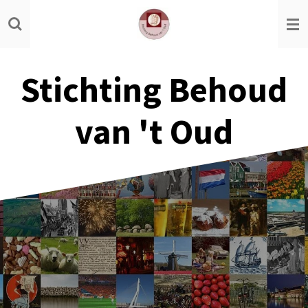
Ga
direct
naar
de
Stichting Behoud
hoofdinhoud
van 't Oud