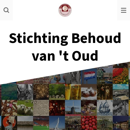
Ga
direct
naar
de
Stichting Behoud
hoofdinhoud
van 't Oud