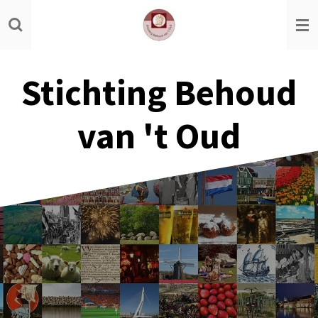
Ga
direct
naar
de
Stichting Behoud
hoofdinhoud
van 't Oud