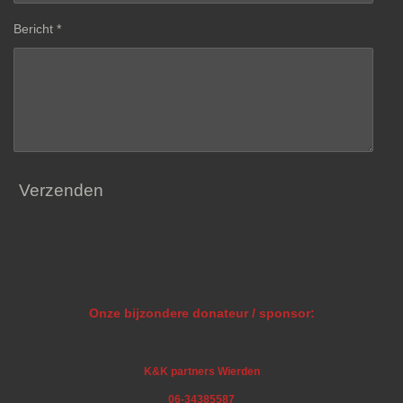
Bericht *
Verzenden
Onze bijzondere donateur / sponsor:
K&K partners Wierden
06-34385587