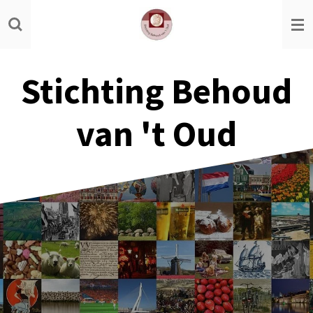
Ga
direct
naar
de
Stichting Behoud
hoofdinhoud
van 't Oud