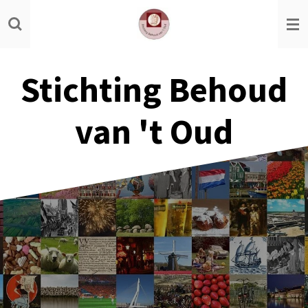
Ga
direct
naar
de
Stichting Behoud
hoofdinhoud
van 't Oud