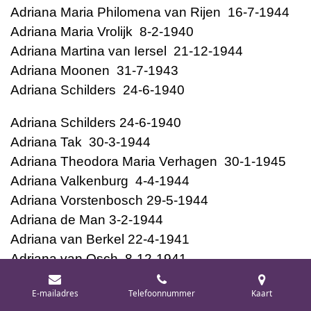
Adriana Maria Philomena van Rijen 16-7-1944
Adriana Maria Vrolijk 8-2-1940
Adriana Martina van Iersel 21-12-1944
Adriana Moonen 31-7-1943
Adriana Schilders 24-6-1940
Adriana Schilders 24-6-1940
Adriana Tak 30-3-1944
Adriana Theodora Maria Verhagen 30-1-1945
Adriana Valkenburg 4-4-1944
Adriana Vorstenbosch 29-5-1944
Adriana de Man 3-2-1944
Adriana van Berkel 22-4-1941
Adriana van Osch 8-12-1941
Adriana van Rooij 1-7-1943
E-mailadres
Telefoonnummer
Kaart
Adriana van Schijndel 7-10-1943