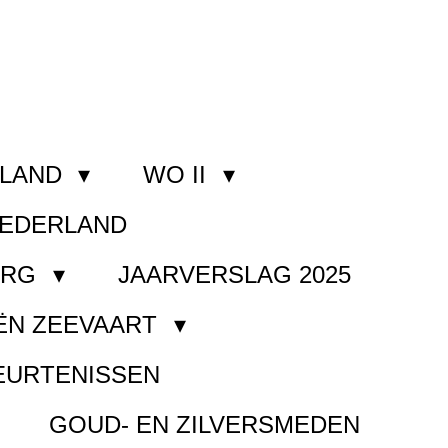
RLAND
WO II
NEDERLAND
ORG
JAARVERSLAG 2025
ËN ZEEVAART
EURTENISSEN
GOUD- EN ZILVERSMEDEN