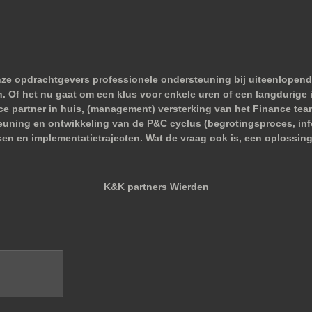
nze opdrachtgevers professionele ondersteuning bij uiteenlopend
 Of het nu gaat om een klus voor enkele uren of een langdurige i
nce partner in huis, (management) versterking van het Finance tea
euning en ontwikkeling van de P&C cyclus (begrotingsproces, infor
sen en implementatietrajecten. Wat de vraag ook is, een oplossing
K&K partners Wierden