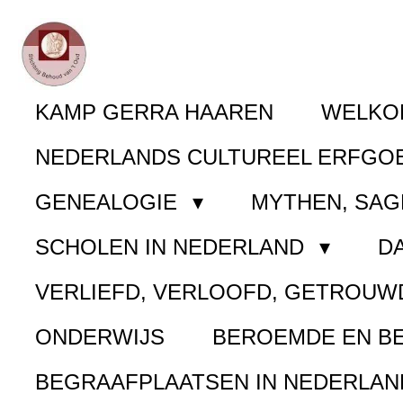
Ga
direct
naar
KAMP GERRA HAAREN
WELK
de
NEDERLANDS CULTUREEL ERFGO
hoofdinhoud
GENEALOGIE
MYTHEN, SAG
SCHOLEN IN NEDERLAND
D
VERLIEFD, VERLOOFD, GETROUW
ONDERWIJS
BEROEMDE EN B
BEGRAAFPLAATSEN IN NEDERLA