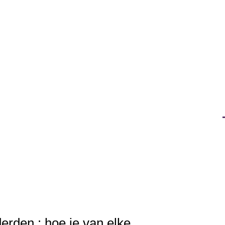
rden : hoe je van elke