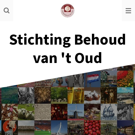
Ga
direct
naar
de
Stichting Behoud
hoofdinhoud
van 't Oud