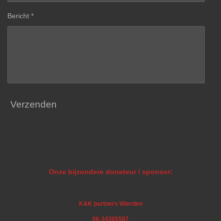
Bericht *
Verzenden
Onze bijzondere donateur / sponsor:
K&K partners Wierden
06-34385587