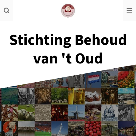
Ga
direct
naar
de
Stichting Behoud
hoofdinhoud
van 't Oud