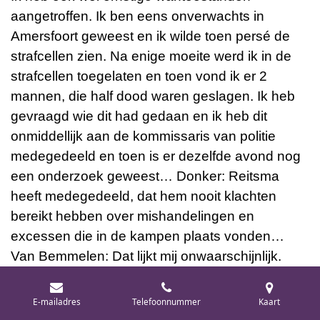
aangetroffen. Ik ben eens onverwachts in
Amersfoort geweest en ik wilde toen persé de
strafcellen zien. Na enige moeite werd ik in de
strafcellen toegelaten en toen vond ik er 2
mannen, die half dood waren geslagen. Ik heb
gevraagd wie dit had gedaan en ik heb dit
onmiddellijk aan de kommissaris van politie
medegedeeld en toen is er dezelfde avond nog
een onderzoek geweest… Donker: Reitsma
heeft medegedeeld, dat hem nooit klachten
bereikt hebben over mishandelingen en
excessen die in de kampen plaats vonden…
Van Bemmelen: Dat lijkt mij onwaarschijnlijk.
Donker: Daarom leg ik het u voor. De rapporten
hebben hem niet bereikt. Ik heb hem toen
E-mailadres
Telefoonnummer
Kaart
gevraagd, of Mentrop, die zich meer speciaal