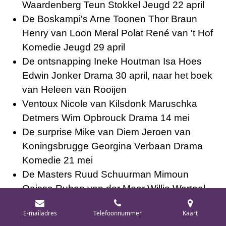
Waardenberg Teun Stokkel Jeugd 22 april
De Boskampi's Arne Toonen Thor Braun
Henry van Loon Meral Polat René van 't Hof
Komedie Jeugd 29 april
De ontsnapping Ineke Houtman Isa Hoes
Edwin Jonker Drama 30 april, naar het boek
van
Heleen van Rooijen
Ventoux Nicole van Kilsdonk Maruschka
Detmers Wim Opbrouck Drama 14 mei
De surprise Mike van Diem Jeroen van
Koningsbrugge Georgina Verbaan Drama
Komedie 21 mei
De Masters Ruud Schuurman Mimoun
Oaissa Ruben van der Meer Willie Wartaal
Komedie 21 mei
E-mailadres
Telefoonnummer
Kaart
Schneider vs. Bax Alex van Warmerdam