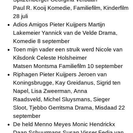
Paul R. Kooij Komedie, Familiefilm, Kinderfilm
28 juli
Adios Amigos Pieter Kuijpers Martijn
Lakemeier Yannick van de Velde Drama,
Komedie 8 september
Toen mijn vader een struik werd Nicole van
Kilsdonk Celeste Holsheimer
Matsen Montsma Familiefilm 10 september
Riphagen Pieter Kuijpers Jeroen van
Koningsbrugge,
Kay Greidanus,
Sigrid ten
Napel, Lisa Zweerman,
Anna
Raadsveld,
Michel Sluysmans, Sieger
Sloot,
Tjebbo Gerritsma Drama, Misdaad 22
september
De held Menno Meyes Monic Hendrickx
Daan Schuurmans Susan Visser Fedja van