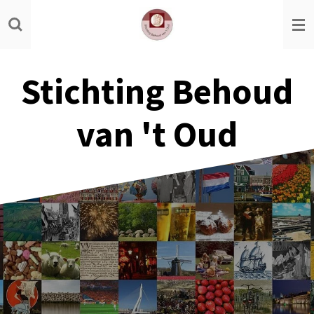
Ga
direct
naar
de
Stichting Behoud
hoofdinhoud
van 't Oud