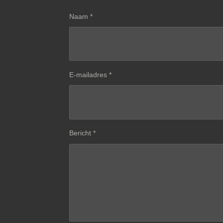
Naam *
E-mailadres *
Bericht *