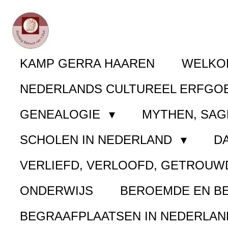
Ga
direct
naar
KAMP GERRA HAAREN
WELK
de
NEDERLANDS CULTUREEL ERFGO
hoofdinhoud
GENEALOGIE
MYTHEN, SAG
SCHOLEN IN NEDERLAND
D
VERLIEFD, VERLOOFD, GETROUW
ONDERWIJS
BEROEMDE EN B
BEGRAAFPLAATSEN IN NEDERLA