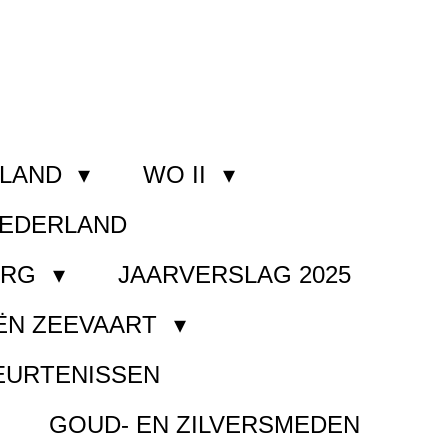
RLAND
WO II
NEDERLAND
ORG
JAARVERSLAG 2025
ËN ZEEVAART
EURTENISSEN
GOUD- EN ZILVERSMEDEN