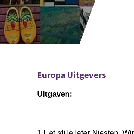
Europa Uitgevers
Uitgaven:
1.
Het stille later
Niesten, Wi