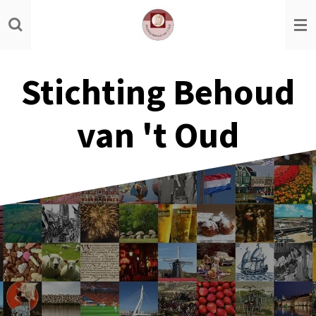
Ga
direct
naar
de
Stichting Behoud
hoofdinhoud
van 't Oud