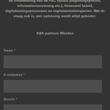
en ontwikkeling van de P&C cyclus (begrotingsproces,
informatievoorziening etc.), financieel beleid,
digitaliseringsprocessen en implementatietrajecten. Wat de
vraag ook is, een oplossing wordt altijd gebode
n.
K&K partners Wierden
Naam *
E-mailadres *
Bericht *