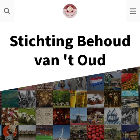
Ga
direct
naar
de
Stichting Behoud
hoofdinhoud
van 't Oud