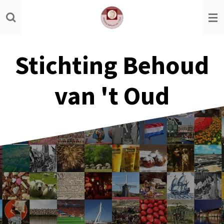
Ga
direct
naar
de
Stichting Behoud
hoofdinhoud
van 't Oud