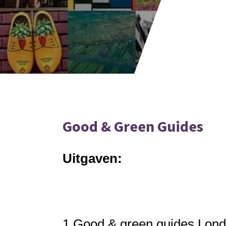
Good & Green Guides
Uitgaven:
1.
Good & green guides London