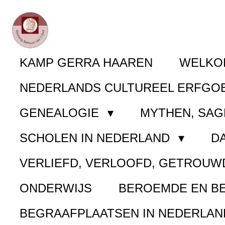
Ga
direct
naar
KAMP GERRA HAAREN
WELK
de
NEDERLANDS CULTUREEL ERFGO
hoofdinhoud
GENEALOGIE
MYTHEN, SAG
SCHOLEN IN NEDERLAND
D
VERLIEFD, VERLOOFD, GETROUW
ONDERWIJS
BEROEMDE EN B
BEGRAAFPLAATSEN IN NEDERLA