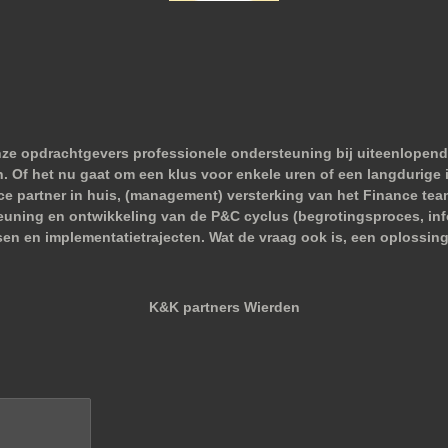
nze opdrachtgevers professionele ondersteuning bij uiteenlopend
 Of het nu gaat om een klus voor enkele uren of een langdurige i
nce partner in huis, (management) versterking van het Finance tea
euning en ontwikkeling van de P&C cyclus (begrotingsproces, infor
sen en implementatietrajecten. Wat de vraag ook is, een oplossing
K&K partners Wierden