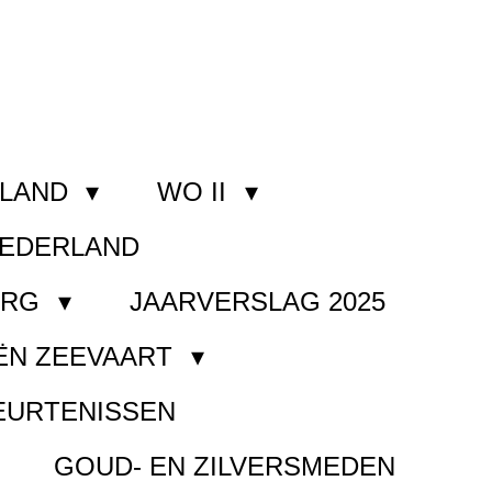
RLAND
WO II
NEDERLAND
ORG
JAARVERSLAG 2025
ËN ZEEVAART
EURTENISSEN
GOUD- EN ZILVERSMEDEN