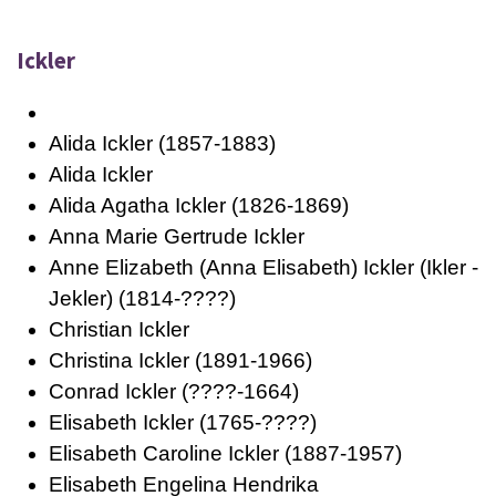
Ickler
Alida Ickler
(1857-1883)
Alida Ickler
Alida Agatha Ickler
(1826-1869)
Anna Marie Gertrude Ickler
Anne Elizabeth (Anna Elisabeth) Ickler (Ikler -
Jekler)
(1814-????)
Christian Ickler
Christina Ickler
(1891-1966)
Conrad Ickler
(????-1664)
Elisabeth Ickler
(1765-????)
Elisabeth Caroline Ickler
(1887-1957)
Elisabeth Engelina Hendrika