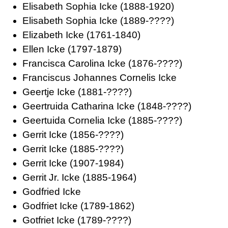
Elisabeth Sophia Icke
(1888-1920)
Elisabeth Sophia Icke
(1889-????)
Elizabeth Icke
(1761-1840)
Ellen Icke
(1797-1879)
Francisca Carolina Icke
(1876-????)
Franciscus Johannes Cornelis Icke
Geertje Icke
(1881-????)
Geertruida Catharina Icke
(1848-????)
Geertuida Cornelia Icke
(1885-????)
Gerrit Icke
(1856-????)
Gerrit Icke
(1885-????)
Gerrit Icke
(1907-1984)
Gerrit Jr. Icke
(1885-1964)
Godfried Icke
Godfriet Icke
(1789-1862)
Gotfriet Icke
(1789-????)