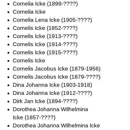
Cornelia Icke
(1899-????)
Cornelia Icke
Cornelia Lena Icke
(1905-????)
Cornelis Icke
(1852-????)
Cornelis Icke
(1913-????)
Cornelis Icke
(1914-????)
Cornelis Icke
(1915-????)
Cornelis Icke
Cornelis Jacobus Icke
(1879-1956)
Cornelis Jacobus Icke
(1879-????)
Dina Johanna Icke
(1903-1918)
Dina Johanna Icke
(1912-????)
Dirk Jan Icke
(1894-????)
Dorothea Johanna Wilhelmina
Icke
(1857-????)
Dorothea Johanna Wilhelmina Icke