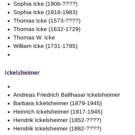
Sophia Icke
(1906-????)
Sophia Icke
(1918-1983)
Thomas Icke
(1573-????)
Thomas Icke
(1632-1729)
Thomas W. Icke
William Icke
(1731-1785)
Ickelsheimer
Andreas Friedrich Balthasar Ickelsheimer
Barbara Ickelsheimer
(1879-1945)
Heinrich Ickelsheimer
(1917-1945)
Hendrik Ickelsheimer
(1852-????)
Hendrik Ickelsheimer
(1882-????)