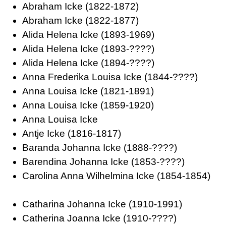
Abraham Icke
(1822-1872)
Abraham Icke
(1822-1877)
Alida Helena Icke
(1893-1969)
Alida Helena Icke
(1893-????)
Alida Helena Icke
(1894-????)
Anna Frederika Louisa Icke
(1844-????)
Anna Louisa Icke
(1821-1891)
Anna Louisa Icke
(1859-1920)
Anna Louisa Icke
Antje Icke
(1816-1817)
Baranda Johanna Icke
(1888-????)
Barendina Johanna Icke
(1853-????)
Carolina Anna Wilhelmina Icke
(1854-1854)
Catharina Johanna Icke
(1910-1991)
Catherina Joanna Icke
(1910-????)