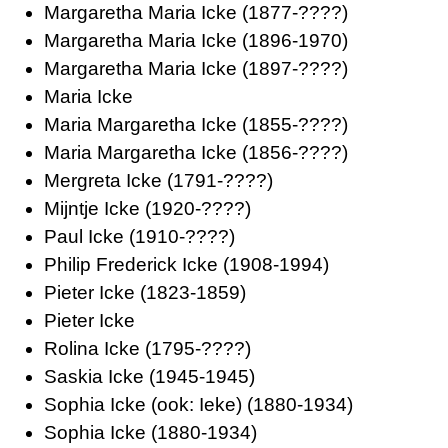
Margaretha Maria Icke
(1877-????)
Margaretha Maria Icke
(1896-1970)
Margaretha Maria Icke
(1897-????)
Maria Icke
Maria Margaretha Icke
(1855-????)
Maria Margaretha Icke
(1856-????)
Mergreta Icke
(1791-????)
Mijntje Icke
(1920-????)
Paul Icke
(1910-????)
Philip Frederick Icke
(1908-1994)
Pieter Icke
(1823-1859)
Pieter Icke
Rolina Icke
(1795-????)
Saskia Icke
(1945-1945)
Sophia Icke (ook: Ieke)
(1880-1934)
Sophia Icke
(1880-1934)