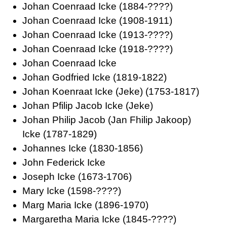
Johan Coenraad Icke
(1884-????)
Johan Coenraad Icke
(1908-1911)
Johan Coenraad Icke
(1913-????)
Johan Coenraad Icke
(1918-????)
Johan Coenraad Icke
Johan Godfried Icke
(1819-1822)
Johan Koenraat Icke (Jeke)
(1753-1817)
Johan Pfilip Jacob Icke (Jeke)
Johan Philip Jacob (Jan Fhilip Jakoop)
Icke
(1787-1829)
Johannes Icke
(1830-1856)
John Federick Icke
Joseph Icke
(1673-1706)
Mary Icke
(1598-????)
Marg Maria Icke
(1896-1970)
Margaretha Maria Icke
(1845-????)