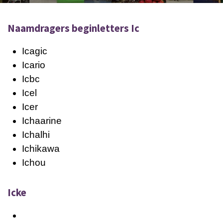
Naamdragers beginletters Ic
Icagic
Icario
Icbc
Icel
Icer
Ichaarine
Ichalhi
Ichikawa
Ichou
Icke