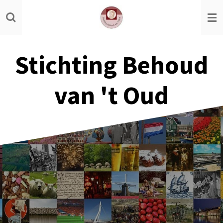
Ga
direct
naar
de
Stichting Behoud
hoofdinhoud
van 't Oud