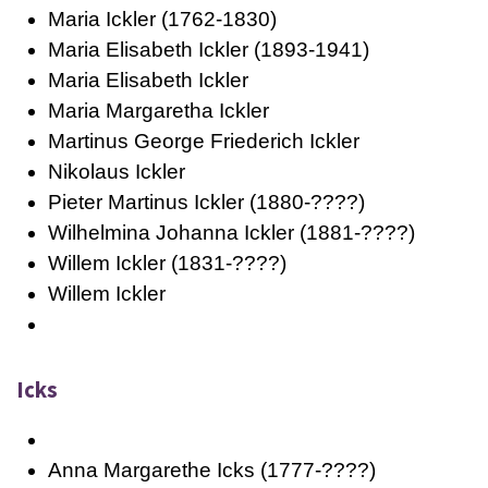
Maria Ickler
(1762-1830)
Maria Elisabeth Ickler
(1893-1941)
Maria Elisabeth Ickler
Maria Margaretha Ickler
Martinus George Friederich Ickler
Nikolaus Ickler
Pieter Martinus Ickler
(1880-????)
Wilhelmina Johanna Ickler
(1881-????)
Willem Ickler
(1831-????)
Willem Ickler
Icks
Anna Margarethe Icks
(1777-????)