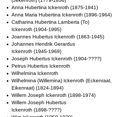
(Jekenroth)
(1779-1856)
Anna Hubertina Ickenroth
(1875-1941)
Anna Maria Hubertina Ickenroth
(1896-1964)
Catharina Hubertina Lamberta (To)
Ickenroth
(1904-1995)
Joannes Hubertus Ickenroth
(1863-1945)
Johannes Hendrik Gerardus
Ickenroth
(1945-1969)
Joseph Hubertus Ickenroth
(1904-????)
Petrus Hubertus Ickenroth
Wilhelmina Ickenroth
Wilhelmina (Willemina) Ickenroth (Eckenraat,
Eikenraat)
(1824-1894)
Willem Joseph Ickenroth
(1898-1974)
Willem Joseph Hubertus
Ickenroth
(1898-????)