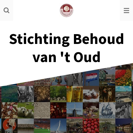
Ga
direct
naar
de
Stichting Behoud
hoofdinhoud
van 't Oud