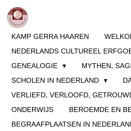
Ga
direct
naar
KAMP GERRA HAAREN
WELK
de
NEDERLANDS CULTUREEL ERFGO
hoofdinhoud
GENEALOGIE
MYTHEN, SAG
SCHOLEN IN NEDERLAND
D
VERLIEFD, VERLOOFD, GETROUW
ONDERWIJS
BEROEMDE EN B
BEGRAAFPLAATSEN IN NEDERLA