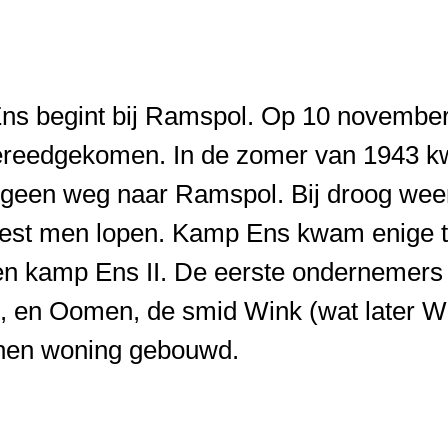
ns begint bij Ramspol. Op 10 novembe
reedgekomen. In de zomer van 1943 k
 geen weg naar Ramspol. Bij droog wee
est men lopen. Kamp Ens kwam enige tij
n kamp Ens II. De eerste ondernemers v
n, en Oomen, de smid Wink (wat later W
enen woning gebouwd.