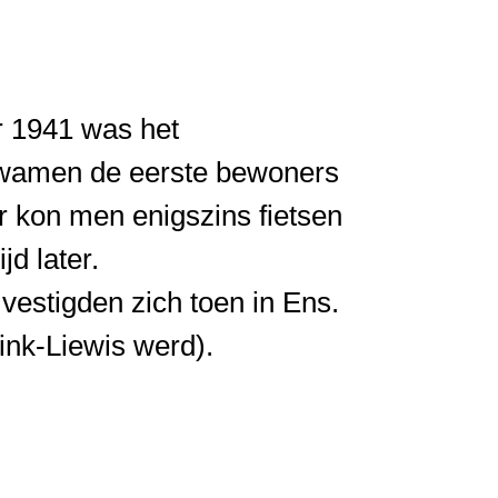
r 1941 was het
wamen de eerste bewoners
r kon men enigszins fietsen
d later.
estigden zich toen in Ens.
ink-Liewis werd).