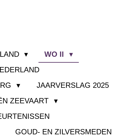
RLAND
WO II
NEDERLAND
ORG
JAARVERSLAG 2025
ËN ZEEVAART
EURTENISSEN
GOUD- EN ZILVERSMEDEN