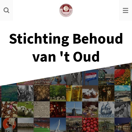
Ga
direct
naar
de
Stichting Behoud
hoofdinhoud
van 't Oud