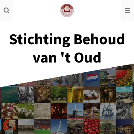
Ga
direct
naar
de
Stichting Behoud
hoofdinhoud
van 't Oud