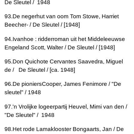
De Sleutel / 1948
93.
De negerhut van oom Tom
Stowe, Harriet
Beecher- / De Sleutel / [1948]
94.
Ivanhoe : ridderroman uit het Middeleeuwse
Engeland
Scott, Walter / De Sleutel / [1948]
95.
Don Quichote
Cervantes Saavedra, Miguel
de / De Sleutel / [ca. 1948]
96.
De pioniers
Cooper, James Fenimore / "De
sleutel" / 1948
97.
'n Vrolijke logeerpartij
Heuvel, Mimi van den /
"De Sleutel" / 1948
98.
Het rode Lamaklooster
Bongaarts, Jan / De