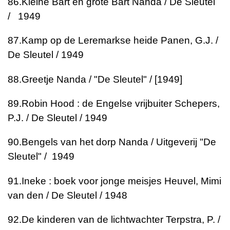
86.
Kleine Bart en grote Bart
Nanda / De Sleutel
/ 1949
87.
Kamp op de Leremarkse heide
Panen, G.J. /
De Sleutel / 1949
88.
Greetje
Nanda / "De Sleutel" / [1949]
89.
Robin Hood : de Engelse vrijbuiter
Schepers,
P.J. / De Sleutel / 1949
90.
Bengels van het dorp
Nanda / Uitgeverij "De
Sleutel" / 1949
91.
Ineke : boek voor jonge meisjes
Heuvel, Mimi
van den / De Sleutel / 1948
92.
De kinderen van de lichtwachter
Terpstra, P. /