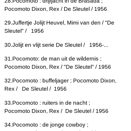
28.
Pocomoto : drijfjacht in de Brasada ;
Pocomoto
Dixon, Rex / De Sleutel / 1956
29.
Juffertje Jolijt
Heuvel, Mimi van den / "De
Sleutel" / 1956
30.
Jolijt en vlijt serie
De Sleutel / 1956-...
31.
Pocomoto: de man uit de wildernis ;
Pocomoto
Dixon, Rex / "De Sleutel" / 1956
32.
Pocomoto : buffeljager ; Pocomoto
Dixon,
Rex / De Sleutel / 1956
33.
Pocomoto : ruiters in de nacht ;
Pocomoto
Dixon, Rex / De Sleutel / 1956
34.
Pocomoto : de jonge cowboy ;