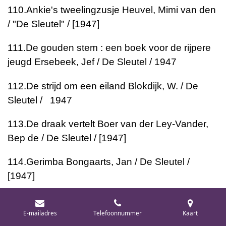
110.
Ankie's tweelingzusje
Heuvel, Mimi van den
/ "De Sleutel" / [1947]
111.
De gouden stem : een boek voor de rijpere
jeugd
Ersebeek, Jef / De Sleutel / 1947
112.
De strijd om een eiland
Blokdijk, W. / De
Sleutel / 1947
113.
De draak vertelt
Boer van der Ley-Vander,
Bep de / De Sleutel / [1947]
114.
Gerimba
Bongaarts, Jan / De Sleutel /
[1947]
115.
Het leven en de wonderlijke avonturen van
Robinson Crusoë van York, zeeman : die o.a.
E-mailadres
Telefoonnummer
Kaart