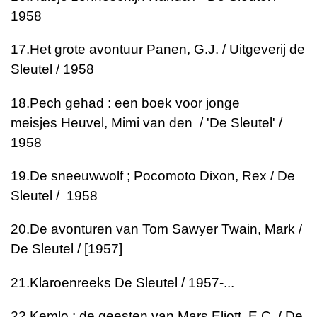
1958
17.
Het grote avontuur
Panen, G.J. / Uitgeverij de
Sleutel / 1958
18.
Pech gehad : een boek voor jonge
meisjes
Heuvel, Mimi van den / 'De Sleutel' /
1958
19.
De sneeuwwolf ; Pocomoto
Dixon, Rex / De
Sleutel / 1958
20.
De avonturen van Tom Sawyer
Twain, Mark /
De Sleutel / [1957]
21.
Klaroenreeks
De Sleutel / 1957-...
22.
Kemlo : de geesten van Mars
Eliott, E.C. / De