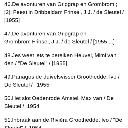
46.
De avonturen van Gripgrap en Grombrom ;
[2]: Feest in Dribbeldam
Frinsel, J.J. / de Sleutel /
[1955]
47.
De avonturen van Gripgrap en
Grombrom
Frinsel, J.J. / de Sleutel / [1955-...]
48.
Jes weet iets te bereiken
Heuvel, Mimi van
den / "De Sleutel" / [1955]
49.
Panagos de duivelsvisser
Groothedde, Ivo /
De Sleutel / 1955
50.
Het slot Oedenrode
Amstel, Max van / De
Sleutel / 1954
51.
Inbraak aan de Rivièra
Groothedde, Ivo / "De
Sleutel" / 1954