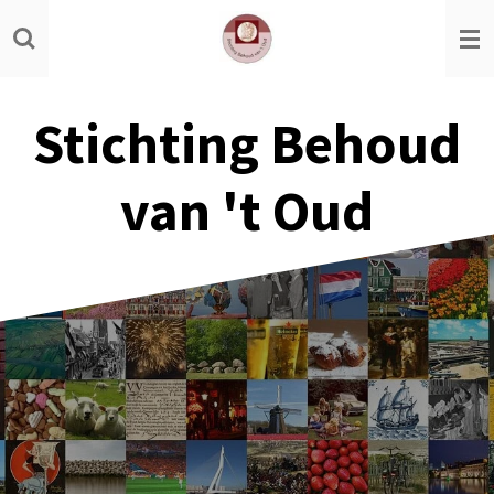
Ga
direct
naar
de
Stichting Behoud
hoofdinhoud
van 't Oud