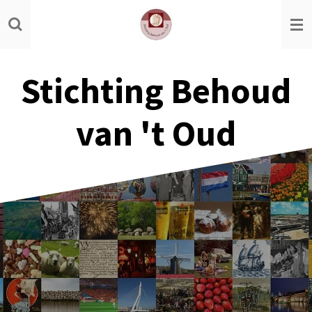
Ga
direct
naar
de
Stichting Behoud
hoofdinhoud
van 't Oud