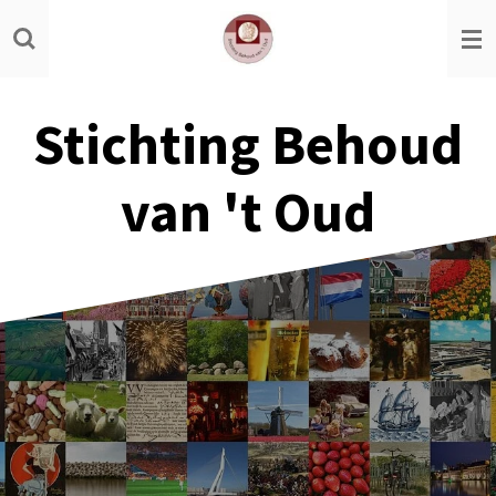
Ga
direct
naar
de
Stichting Behoud
hoofdinhoud
van 't Oud