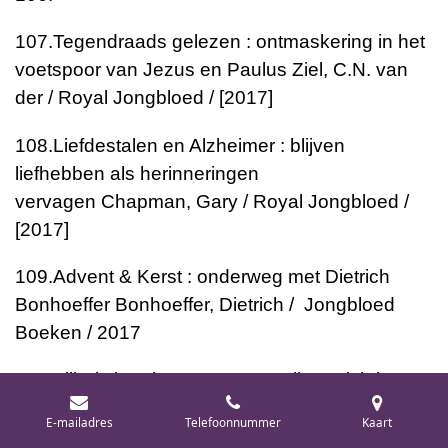
107.
Tegendraads gelezen : ontmaskering in het
voetspoor van Jezus en Paulus
Ziel, C.N. van
der / Royal Jongbloed / [2017]
108.
Liefdestalen en Alzheimer : blijven
liefhebben als herinneringen
vervagen
Chapman, Gary / Royal Jongbloed /
[2017]
109.
Advent & Kerst : onderweg met Dietrich
Bonhoeffer
Bonhoeffer, Dietrich / Jongbloed
Boeken / 2017
110.
Bijbel : herziene Statenvertaling
Stichting
Herziening StatenVertaling / Royal Jongbloed /
E-mailadres
Telefoonnummer
Kaart
2017 / 2016