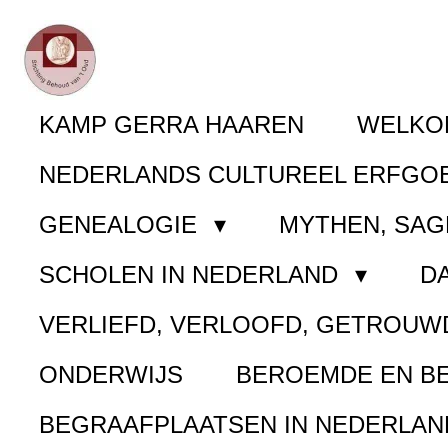
Ga
direct
naar
KAMP GERRA HAAREN
WELK
de
NEDERLANDS CULTUREEL ERFGO
hoofdinhoud
GENEALOGIE
MYTHEN, SAG
SCHOLEN IN NEDERLAND
D
VERLIEFD, VERLOOFD, GETROUW
ONDERWIJS
BEROEMDE EN B
BEGRAAFPLAATSEN IN NEDERLA