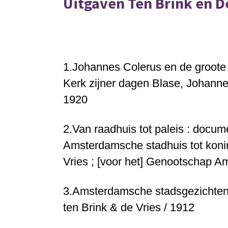
Uitgaven Ten Brink en D
1.
Johannes Colerus en de groote
Kerk zijner dagen
Blase, Johannes
1920
2.
Van raadhuis tot paleis : docu
Amsterdamsche stadhuis tot konin
Vries ; [voor het] Genootschap 
3.
Amsterdamsche stadsgezichten
ten Brink & de Vries / 191
2