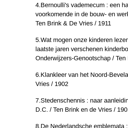
4.
Bernoulli's vademecum : een ha
voorkomende in de bouw- en werk
Ten Brink & De Vries / 1911
5.
Wat mogen onze kinderen lezen?
laatste jaren verschenen kinder
Onderwijzers-Genootschap / Ten 
6.
Klankleer van het Noord-Beve
Vries / 1902
7.
Stedenschennis : naar aanleidi
D.C. / Ten Brink en de Vries / 19
8.
De Nederlandsche emblemata : g