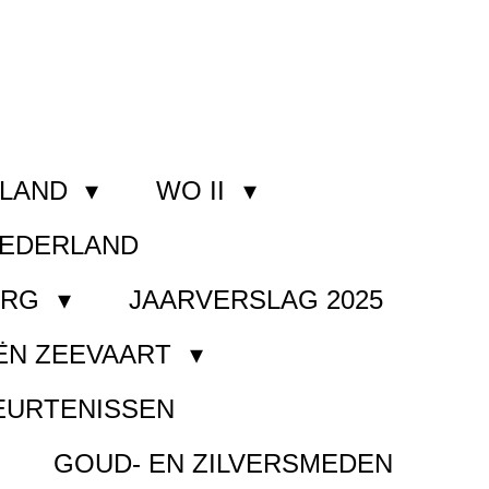
RLAND
WO II
NEDERLAND
ORG
JAARVERSLAG 2025
ËN ZEEVAART
EURTENISSEN
GOUD- EN ZILVERSMEDEN