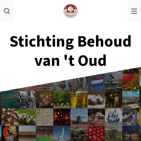
Ga
direct
naar
de
Stichting Behoud
hoofdinhoud
van 't Oud