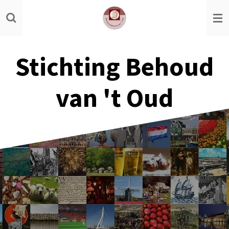
Ga
direct
naar
de
Stichting Behoud
hoofdinhoud
van 't Oud