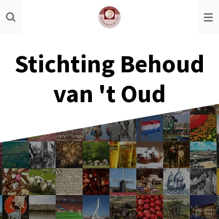
Ga
direct
naar
de
Stichting Behoud
hoofdinhoud
van 't Oud