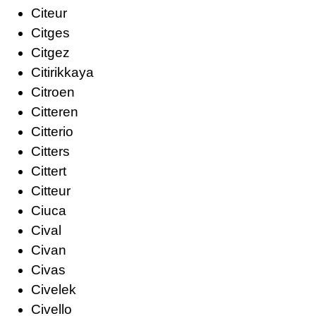
Citeur
Citges
Citgez
Citirikkaya
Citroen
Citteren
Citterio
Citters
Cittert
Citteur
Ciuca
Cival
Civan
Civas
Civelek
Civello