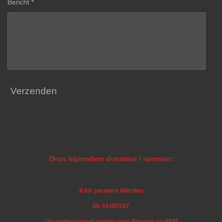
Bericht *
Verzenden
Onze bijzondere donateur / sponsor:
K&K partners Wierden
06-34385587
Uw professioneel partner voor Finance en HRM