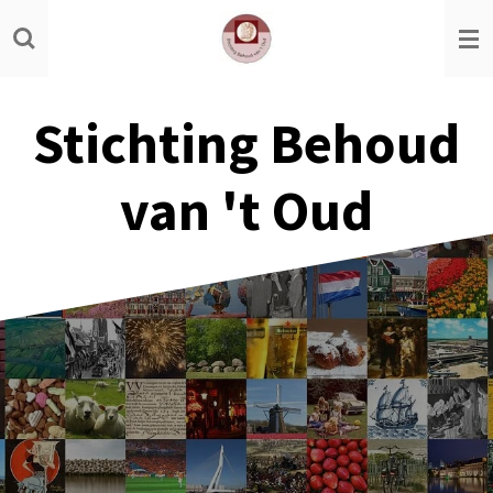
Ga
direct
naar
de
Stichting Behoud
hoofdinhoud
van 't Oud