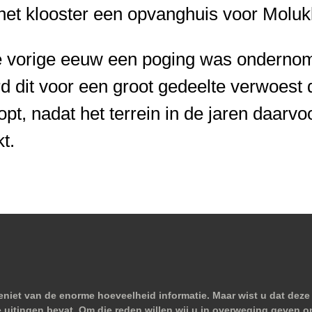
et klooster een opvanghuis voor Moluk
de vorige eeuw een poging was ondernom
rd dit voor een groot gedeelte verwoest 
opt, nadat het terrein in de jaren daarvo
t.
niet van de enorme hoeveelheid informatie. Maar wist u dat deze 
e uitingen bevat. Om die reden willen wij u in overweging geven o