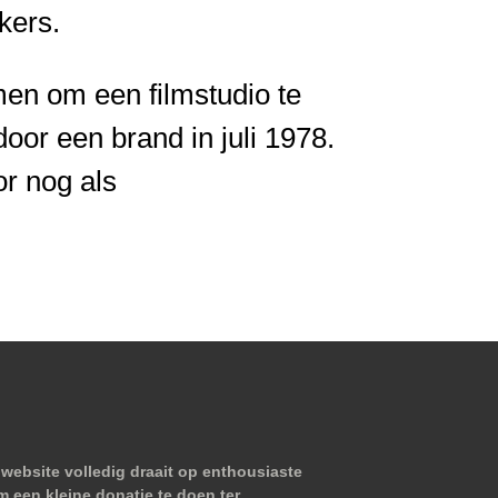
kers.
en om een filmstudio te
door een brand in juli 1978.
or nog als
website volledig draait op enthousiaste
m een kleine donatie te doen ter