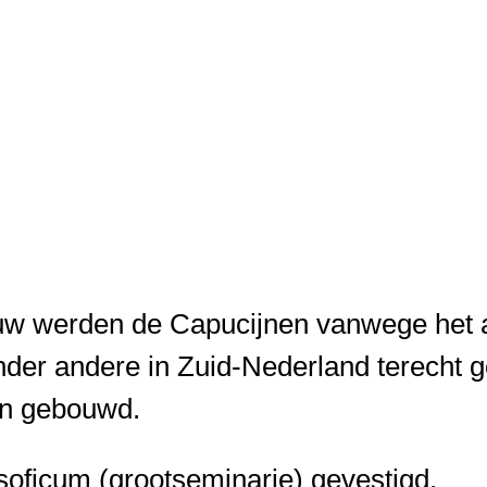
euw werden de Capucijnen vanwege het a
 onder andere in Zuid-Nederland terecht
en gebouwd.
lisoficum (grootseminarie) gevestigd.