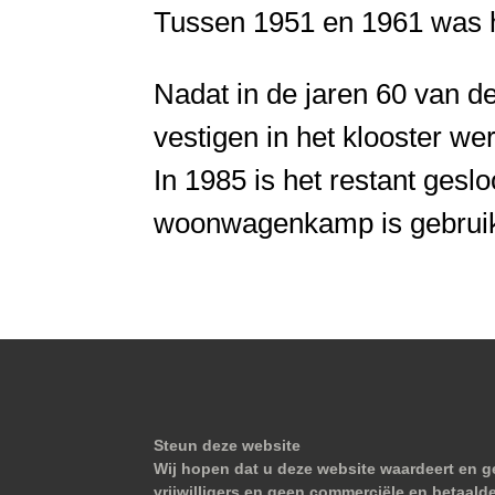
Tussen 1951 en 1961 was h
Nadat in de jaren 60 van 
vestigen in het klooster we
In 1985 is het restant geslo
woonwagenkamp is gebruik
Steun deze website
Wij hopen dat u deze website waardeert en ge
vrijwilligers en geen commerciële en betaald