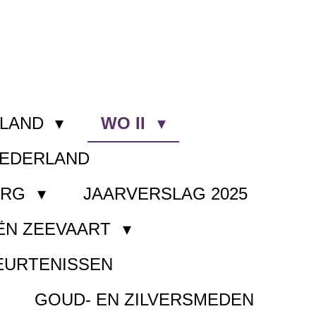
RLAND
WO II
NEDERLAND
ORG
JAARVERSLAG 2025
ËN ZEEVAART
EURTENISSEN
GOUD- EN ZILVERSMEDEN