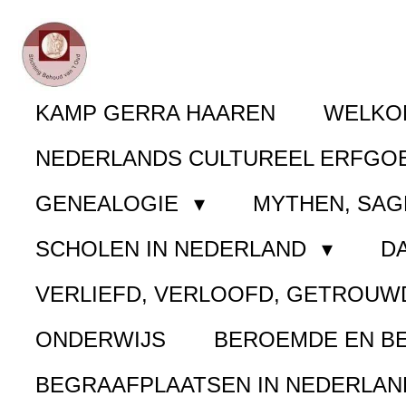
Ga
direct
naar
KAMP GERRA HAAREN
WELK
de
NEDERLANDS CULTUREEL ERFGO
hoofdinhoud
GENEALOGIE
MYTHEN, SAG
SCHOLEN IN NEDERLAND
D
VERLIEFD, VERLOOFD, GETROUW
ONDERWIJS
BEROEMDE EN B
BEGRAAFPLAATSEN IN NEDERLA