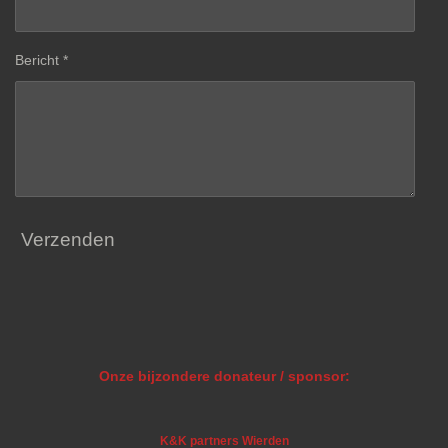
Bericht *
Verzenden
Onze bijzondere donateur / sponsor:
K&K partners Wierden