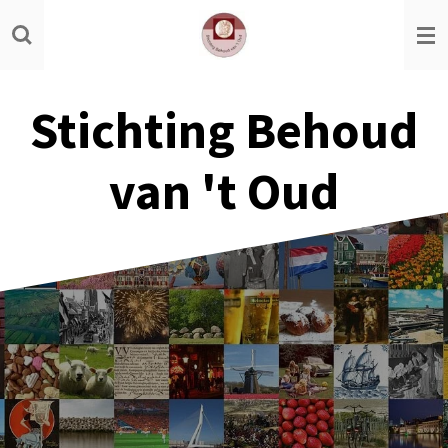
Ga
direct
naar
de
Stichting Behoud
hoofdinhoud
van 't Oud