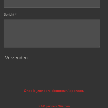
Bericht *
Verzenden
Onze bijzondere donateur / sponsor:
K&K partners Wierden