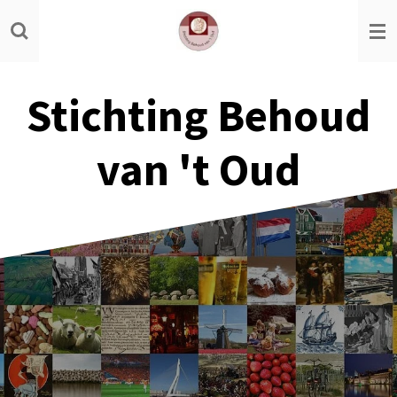
Ga
direct
naar
de
Stichting Behoud
hoofdinhoud
van 't Oud