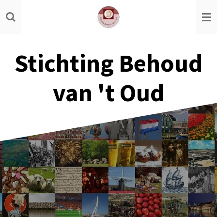
Ga
direct
naar
de
Stichting Behoud
hoofdinhoud
van 't Oud