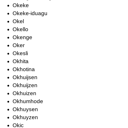
Okeke
Okeke-iduagu
Okel
Okello
Okenge
Oker
Okesli
Okhita
Okhotina
Okhuijsen
Okhuijzen
Okhuizen
Okhumhode
Okhuysen
Okhuyzen
Okic