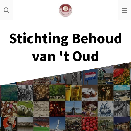
Ga
direct
naar
de
Stichting Behoud
hoofdinhoud
van 't Oud