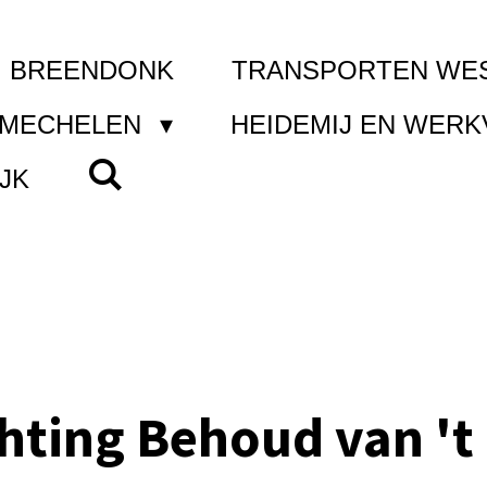
I BREENDONK
TRANSPORTEN WE
 MECHELEN
HEIDEMIJ EN WER
JK
chting Behoud van 't