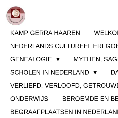
Ga
direct
naar
KAMP GERRA HAAREN
WELK
de
NEDERLANDS CULTUREEL ERFGO
hoofdinhoud
GENEALOGIE
MYTHEN, SAG
SCHOLEN IN NEDERLAND
D
VERLIEFD, VERLOOFD, GETROUW
ONDERWIJS
BEROEMDE EN B
BEGRAAFPLAATSEN IN NEDERLA