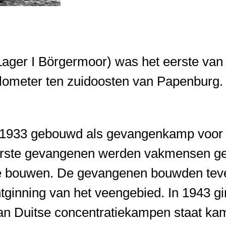
ger I Börgermoor) was het eerste van d
kilometer ten zuidoosten van Papenburg.
1933 gebouwd als gevangenkamp voor t
eerste gevangenen werden vakmensen ge
 te bouwen. De gevangenen bouwden te
ntginning van het veengebied. In 1943 g
ijst van Duitse concentratiekampen staat