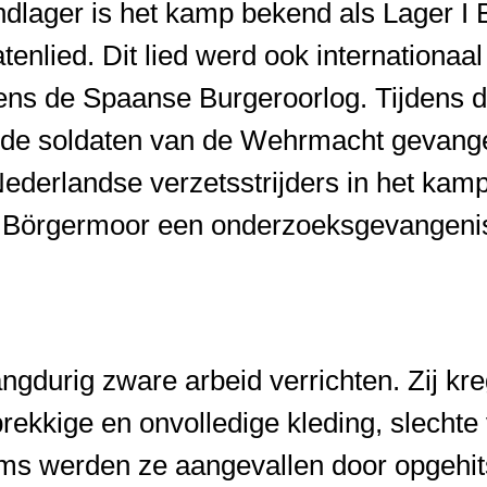
ndlager is het kamp bekend als Lager I 
enlied. Dit lied werd ook internationaa
jdens de Spaanse Burgeroorlog. Tijdens
lde soldaten van de Wehrmacht gevange
ederlandse verzetsstrijders in het kamp
p Börgermoor een onderzoeksgevangen
gdurig zware arbeid verrichten. Zij kr
rekkige en onvolledige kleding, slecht
ms werden ze aangevallen door opgehits