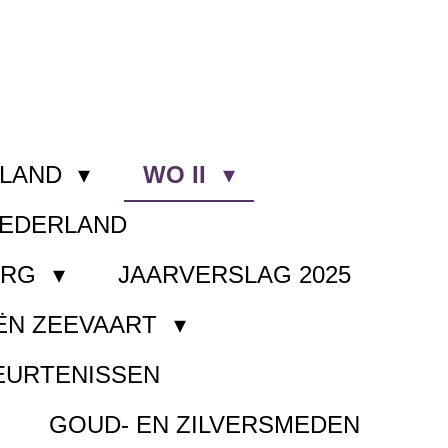
RLAND
WO II
NEDERLAND
ORG
JAARVERSLAG 2025
ËN ZEEVAART
EURTENISSEN
GOUD- EN ZILVERSMEDEN