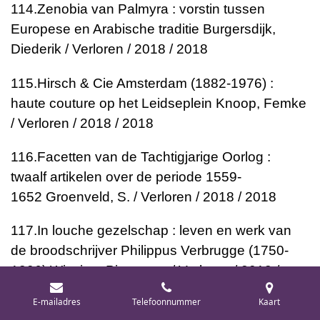
114.
Zenobia van Palmyra : vorstin tussen
Europese en Arabische traditie
Burgersdijk,
Diederik / Verloren / 2018 / 2018
115.
Hirsch & Cie Amsterdam (1882-1976) :
haute couture op het Leidseplein
Knoop, Femke
/ Verloren / 2018 / 2018
116.
Facetten van de Tachtigjarige Oorlog :
twaalf artikelen over de periode 1559-
1652
Groenveld, S. / Verloren / 2018 / 2018
117.
In louche gezelschap : leven en werk van
de broodschrijver Philippus Verbrugge (1750-
1806)
Wissing, Pieter van / Verloren / 2018 /
2018
E-mailadres
Telefoonnummer
Kaart