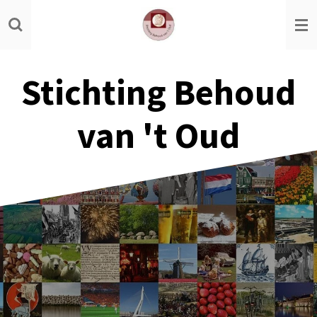
Ga
direct
naar
de
Stichting Behoud
hoofdinhoud
van 't Oud