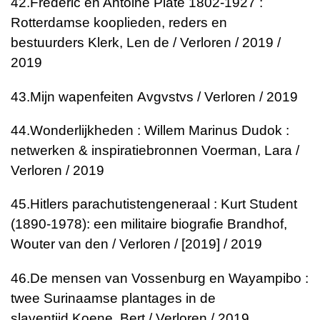
42.
Frédéric en Antoine Plate 1802-1927 :
Rotterdamse kooplieden, reders en
bestuurders
Klerk, Len de / Verloren / 2019 /
2019
43.
Mijn wapenfeiten
Avgvstvs / Verloren / 2019
44.
Wonderlijkheden : Willem Marinus Dudok :
netwerken & inspiratiebronnen
Voerman, Lara /
Verloren / 2019
45.
Hitlers parachutistengeneraal : Kurt Student
(1890-1978): een militaire biografie
Brandhof,
Wouter van den / Verloren / [2019] / 2019
46.
De mensen van Vossenburg en Wayampibo :
twee Surinaamse plantages in de
slaventijd
Koene, Bert / Verloren / 2019