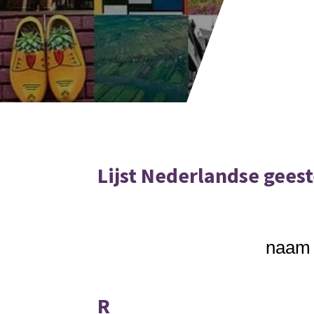
Lijst Nederlandse gees
naam -
R