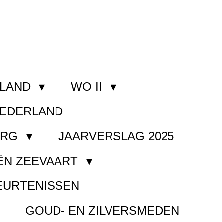
RLAND
WO II
NEDERLAND
ORG
JAARVERSLAG 2025
ËN ZEEVAART
EURTENISSEN
GOUD- EN ZILVERSMEDEN