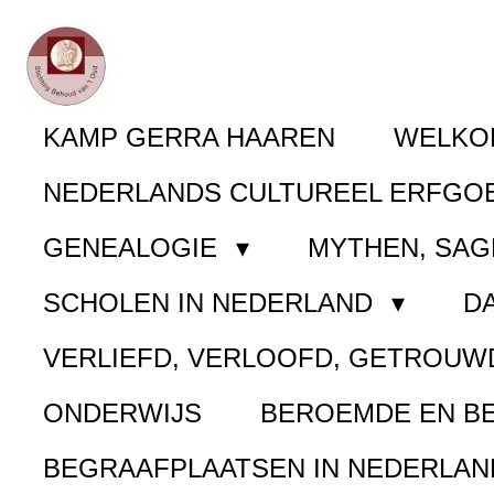
Ga
direct
naar
KAMP GERRA HAAREN
WELK
de
NEDERLANDS CULTUREEL ERFGO
hoofdinhoud
GENEALOGIE
MYTHEN, SAG
SCHOLEN IN NEDERLAND
D
VERLIEFD, VERLOOFD, GETROUW
ONDERWIJS
BEROEMDE EN B
BEGRAAFPLAATSEN IN NEDERLA