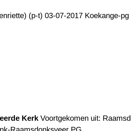
enriette) (p-t) 03-07-2017 Koekange-pg 
eerde Kerk
Voortgekomen uit: Raams
onk-Raamsdonksveer PG