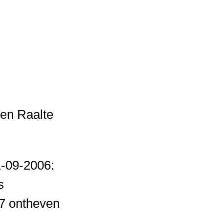
en Raalte
1-09-2006:
us
7 ontheven