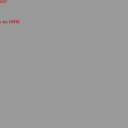
sor:
ce en HRM