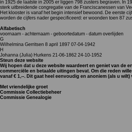
in 1925 de laatste in 2005 er liggen 798 zusters begraven. In 1
sterk uitbreidende congregatie van de Franciscanessen van Vegh
Het klooster is vanaf het begin intensief bewoond. De eerste c
worden de cijfers nader gespecificeerd: er woonden toen 87 zu
Alfabetisch
voornaam - achternaam - geboortedatum - datum overlijden
G
Wilhelmina Gerritsen 8 april 1897 07-04-1942
H
Johanna (Julia) Hurkens 21-06-1862 24-10-1952
Steun deze website
Wij hopen dat u deze website waardeert en geniet van de eno
commerciële en betaalde uitingen bevat. Om die reden will
vanaf € 1,--. Dit gaat heel eenvoudig en anoniem (als u w
Met vriendelijke groet
Commissie Collectiebeheer
Commissie Genealogie