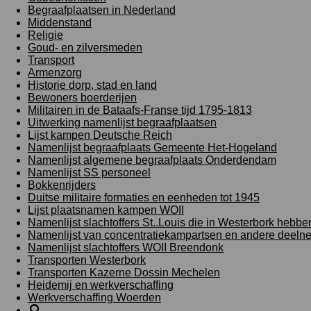
Begraafplaatsen in Nederland
Middenstand
Religie
Goud- en zilversmeden
Transport
Armenzorg
Historie dorp, stad en land
Bewoners boerderijen
Militairen in de Bataafs-Franse tijd 1795-1813
Uitwerking namenlijst begraafplaatsen
Lijst kampen Deutsche Reich
Namenlijst begraafplaats Gemeente Het-Hogeland
Namenlijst algemene begraafplaats Onderdendam
Namenlijst SS personeel
Bokkenrijders
Duitse militaire formaties en eenheden tot 1945
Lijst plaatsnamen kampen WOII
Namenlijst slachtoffers St..Louis die in Westerbork hebb
Namenlijst van concentratiekampartsen en andere deeln
Namenlijst slachtoffers WOII Breendonk
Transporten Westerbork
Transporten Kazerne Dossin Mechelen
Heidemij en werkverschaffing
Werkverschaffing Woerden