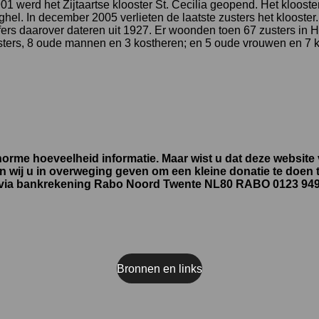
901 werd het Zijtaartse klooster St. Cecilia geopend. Het kloost
el. In december 2005 verlieten de laatste zusters het klooster.
ijfers daarover dateren uit 1927. Er woonden toen 67 zusters in
sters, 8 oude mannen en 3 kostheren; en 5 oude vrouwen en 7 k
rme hoeveelheid informatie. Maar wist u dat deze website vo
en wij u in overweging geven om een kleine donatie te doen
ilt) via bankrekening Rabo Noord Twente NL80 RABO 0123 94
Bronnen en links