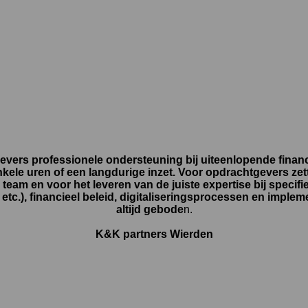
gevers professionele ondersteuning bij uiteenlopende finan
kele uren of een langdurige inzet. Voor opdrachtgevers zette
 team en voor het leveren van de juiste expertise bij speci
tc.), financieel beleid, digitaliseringsprocessen en impleme
altijd gebode
n.
K&K partners Wierden