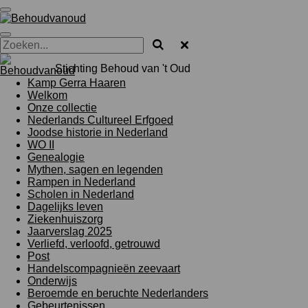
Ga
direct
naar
de
hoofdinhoud
Stichting Behoud van 't Oud
Kamp Gerra Haaren
Welkom
Onze collectie
Nederlands Cultureel Erfgoed
Joodse historie in Nederland
WO II
Genealogie
Mythen, sagen en legenden
Rampen in Nederland
Scholen in Nederland
Dagelijks leven
Ziekenhuiszorg
Jaarverslag 2025
Verliefd, verloofd, getrouwd
Post
Handelscompagnieën zeevaart
Onderwijs
Beroemde en beruchte Nederlanders
Gebeurtenissen