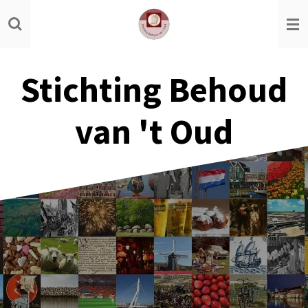
Ga
direct
naar
de
Stichting Behoud
hoofdinhoud
van 't Oud