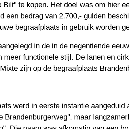
 Bilt" te kopen. Het doel was om hier e
d een bedrag van 2.700,- gulden beschi
uwe begraafplaats in gebruik worden 
aangelegd in de in de negentiende eeuw
n meer functionele stijl. De lanen en ci
 Mixte zijn op de begraafplaats Brande
ts werd in eerste instantie aangeduid 
te Brandenburgerweg", maar langzamerh
g". Die naam was afkomstig van een boe