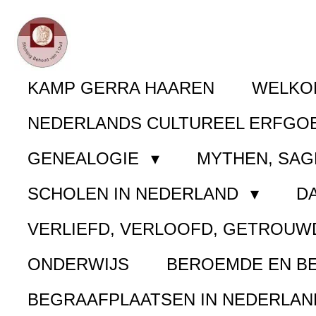
Ga
direct
naar
KAMP GERRA HAAREN
WELK
de
NEDERLANDS CULTUREEL ERFGO
hoofdinhoud
GENEALOGIE
MYTHEN, SAG
SCHOLEN IN NEDERLAND
D
VERLIEFD, VERLOOFD, GETROUW
ONDERWIJS
BEROEMDE EN B
BEGRAAFPLAATSEN IN NEDERLA