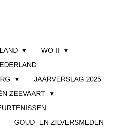
RLAND
WO II
NEDERLAND
ORG
JAARVERSLAG 2025
ËN ZEEVAART
EURTENISSEN
GOUD- EN ZILVERSMEDEN